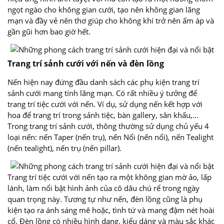
ngọt ngào cho không gian cưới, tạo nên không gian lãng
mạn và đầy vẻ nên thơ giúp cho không khí trở nên ấm áp và
gần gũi hơn bao giờ hết.
Trang trí sảnh cưới với nến và đèn lồng
Nến hiện nay đứng đầu danh sách các phụ kiện trang trí
sảnh cưới mang tính lãng mạn. Có rất nhiều ý tưởng để
trang trí tiệc cưới với nến. Ví dụ, sử dụng nến kết hợp với
hoa để trang trí trong sảnh tiệc, bàn gallery, sân khấu,…
Trong trang trí sảnh cưới, thông thường sử dụng chủ yếu 4
loại nến: nến Taper (nến trụ), nến Nổi (nến nổi), nến Tealight
(nến tealight), nến trụ (nến pillar).
Trang trí tiệc cưới với nến tạo ra một không gian mờ ảo, lấp
lánh, làm nổi bật hình ảnh của cô dâu chú rể trong ngày
quan trọng này. Tương tự như nến, đèn lồng cũng là phụ
kiện tạo ra ánh sáng mê hoặc, tình tứ và mang đậm nét hoài
cổ. Đèn lồng có nhiều hình dạng, kiểu dáng và màu sắc khác