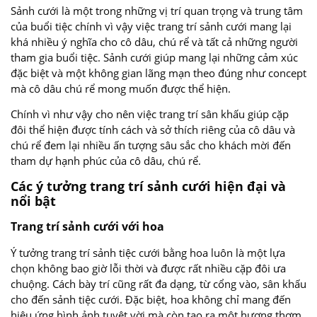
Sảnh cưới là một trong những vị trí quan trọng và trung tâm
của buổi tiệc chính vì vậy việc trang trí sảnh cưới mang lại
khá nhiều ý nghĩa cho cô dâu, chú rể và tất cả những người
tham gia buổi tiệc. Sảnh cưới giúp mang lại những cảm xúc
đặc biệt và một không gian lãng mạn theo đúng như concept
mà cô dâu chú rể mong muốn được thể hiện.
Chính vì như vậy cho nên việc trang trí sân khấu giúp cặp
đôi thể hiện được tính cách và sở thích riêng của cô dâu và
chú rể đem lại nhiều ấn tượng sâu sắc cho khách mời đến
tham dự hạnh phúc của cô dâu, chú rể.
Các ý tưởng trang trí sảnh cưới hiện đại và
nổi bật
Trang trí sảnh cưới với hoa
Ý tưởng trang trí sảnh tiệc cưới bằng hoa luôn là một lựa
chọn không bao giờ lỗi thời và được rất nhiều cặp đôi ưa
chuộng. Cách bày trí cũng rất đa dạng, từ cổng vào, sân khấu
cho đến sảnh tiệc cưới. Đặc biệt, hoa không chỉ mang đến
hiệu ứng hình ảnh tuyệt vời mà còn tạo ra một hương thơm