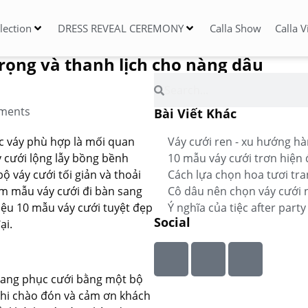
llection
DRESS REVEAL CEREMONY
Calla Show
Calla 
rọng và thanh lịch cho nàng dâu
ments
Bài Viết Khác
ếc váy phù hợp là mối quan
Váy cưới ren - xu hướng hà
 cưới lộng lẫy bồng bềnh
10 mẫu váy cưới trơn hiện
ộ váy cưới tối giản và thoải
Cách lựa chọn hoa tươi tran
m mẫu váy cưới đi bàn sang
Cô dâu nên chọn váy cưới n
iệu 10 mẫu váy cưới tuyệt đẹp
Ý nghĩa của tiệc after part
Social
ại.
 trang phục cưới bằng một bộ
khi chào đón và cảm ơn khách