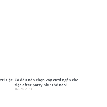
trí tiệc
Cô dâu nên chọn váy cưới ngắn cho
tiệc after party như thế nào?
Th6 28, 2023