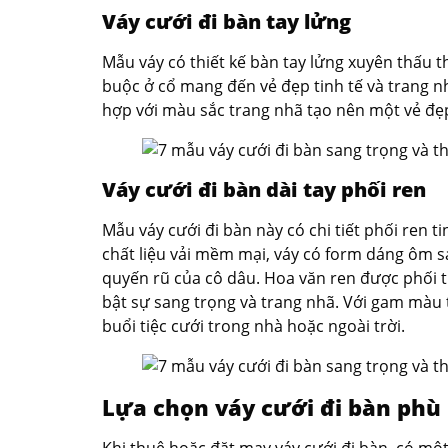
Váy cưới đi bàn tay lửng
Mẫu váy có thiết kế bàn tay lửng xuyên thấu th
buộc ở cổ mang đến vẻ đẹp tinh tế và trang nhã
hợp với màu sắc trang nhã tạo nên một vẻ đẹp
Váy cưới đi bàn dài tay phối ren
Mẫu váy cưới đi bàn này có chi tiết phối ren t
chất liệu vải mềm mại, váy có form dáng ôm sá
quyến rũ của cô dâu. Hoa văn ren được phối ti
bật sự sang trọng và trang nhã. Với gam màu 
buổi tiệc cưới trong nhà hoặc ngoài trời.
Lựa chọn váy cưới đi bàn phù
Khi thuê hoặc đặt may váy cưới đi bàn, có một