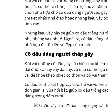
Đối với cô dâu có vóc dáng cò hương, hãy tr
ôm sát cơ thể, vì chúng sẽ làm lộ khuyết điểm
chọn phù hợp cho cô dâu dáng người cao gầy l
chi tiết nhấn nhá ở eo hoặc những kiểu váy b
tinh xảo.
Những kiểu váy này sẽ giúp cô dâu trông nữ t
nhẹ nhàng và tinh tế. Ngoài ra, cô dâu cũng n
phù hợp để tôn lên vẻ đẹp của mình.
Cô dâu dáng người thấp gầy
Đối với những cô dâu gầy có chiều cao khiêm t
dài đuôi cá hay váy dài tay, cô dâu có thể lự
vai để khoe khéo chiếc cổ thon và bờ vai tha
Cô dâu có thể kết hợp váy cưới hở vai với kiểu
đơn giản lại vừa nổi bật, giúp cô dâu trông c
dáng trong đám cưới.