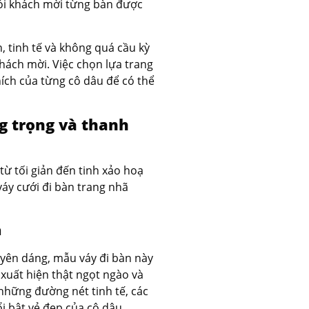
ỏi khách mời từng bàn được
, tinh tế và không quá cầu kỳ
khách mời. Việc chọn lựa trang
ích của từng cô dâu để có thể
g trọng và thanh
 từ tối giản đến tinh xảo hoạ
váy cưới đi bàn trang nhã
n
uyên dáng, mẫu váy đi bàn này
 xuất hiện thật ngọt ngào và
 những đường nét tinh tế, các
ổi bật vẻ đẹp của cô dâu.