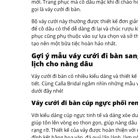
mời. Trang phục mà cô dâu mặc khi đi chào h
gọi là váy cưới đi bàn.
Bộ váy cưới này thường được thiết kế đơn giản
để cô dâu có thể dễ dàng đi lại và chúc rượu 
phục cũng phụ thuộc vào sự lựa chọn và sở th
tạo nên một bữa tiệc hoàn hảo nhất.
Gợi ý mẫu váy cưới đi bàn san
lịch cho nàng dâu
Váy cưới đi bàn có nhiều kiểu dáng và thiết kế
tiết. Cùng Calla Bridal ngắm nhìn những mẫu 
dưới đây nhé!
Váy cưới đi bàn cúp ngực phối re
Với kiểu dáng cúp ngực tinh tế và dáng xòe d
giúp tôn lên vòng eo thon gọn, giúp nàng dâu
rạng rỡ. Thiết kế của váy được hoàn thiện với
đính kết bằng hoa văn, đá quý lấp lánh, làm n