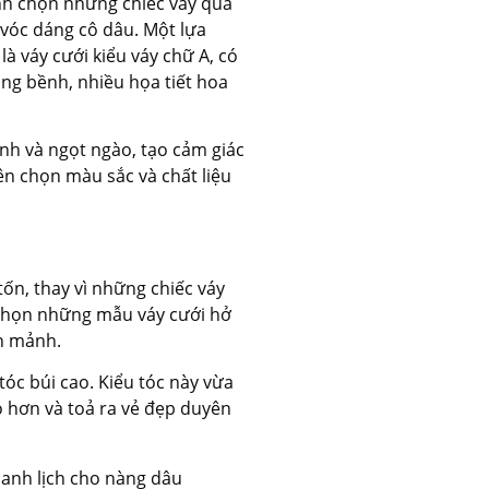
ánh chọn những chiếc váy quá
 vóc dáng cô dâu. Một lựa
à váy cưới kiểu váy chữ A, có
ồng bềnh, nhiều họa tiết hoa
ính và ngọt ngào, tạo cảm giác
ên chọn màu sắc và chất liệu
ốn, thay vì những chiếc váy
a chọn những mẫu váy cưới hở
nh mảnh.
 tóc búi cao. Kiểu tóc này vừa
ao hơn và toả ra vẻ đẹp duyên