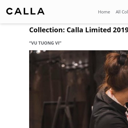
Home
All Co
Collection:
Calla Limited 201
“VU TUONG VI”