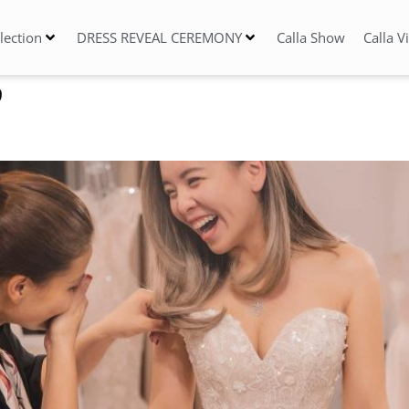
llection
DRESS REVEAL CEREMONY
Calla Show
Calla V
9