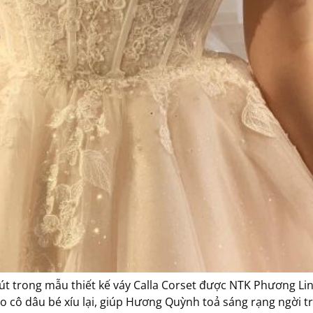
 trong mẫu thiết kế váy Calla Corset được NTK Phương Linh
eo cô dâu bé xíu lại, giúp Hương Quỳnh toả sáng rạng ngời t