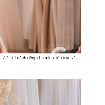
 cá 2-in-1 dành riêng cho mình, tôn trọn vẻ