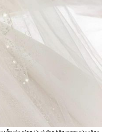
ng vẫn tỏa sáng từ vẻ đẹp bên trong của công