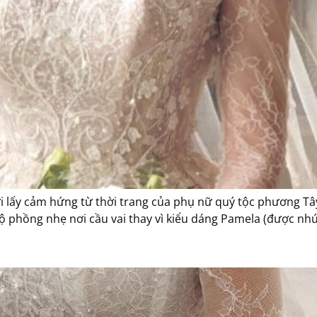
ưới lấy cảm hứng từ thời trang của phụ nữ quý tộc phương T
 độ phồng nhẹ nơi cầu vai thay vì kiểu dáng Pamela (được nh