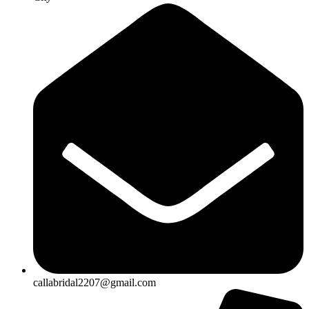
callabridal2207@gmail.com