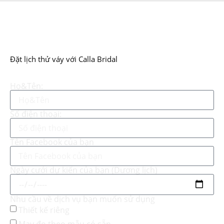
Đặt lịch thử váy với Calla Bridal
Họ&Tên:
Số điện thoại:
Tên Facebook của bạn
Ngày cưới dự kiến của bạn (Dương lịch)
Nhu cầu về dịch vụ bạn muốn sử dụng
Thiết kế riêng
May đo theo mẫu có sẵn