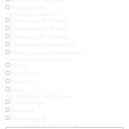
Thuê váy có sẵn
Các dòng váy muốn thử:
Calla Trendy (18 - 25 triệu)
Calla Elegant (26 - 49 triệu)
Calla Luxury (50 - 100 triệu)
Calla Limited (100 triệu trở lên)
Haute Couture (350 triệu trở lên)
Bạn thích phom dáng váy nào?
Đuôi cá
Xuông mềm
Dáng chữ A
Xoè to
Bạn thích phong cách váy nào
Trơn thanh lịch
Ren tinh tế
Lấp lánh lộng lẫy
Lựa chọn ngày bạn muốn thử váy