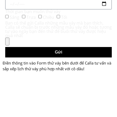
Thời gian bạn muốn thử váy
Sáng
Trưa
Chiều
Tối
Bạn có thể gửi Calla những mẫu váy mà bạn thích,
Calla sẽ chuẩn bị trước những mẫu váy đó hoặc tương
tự vào ngày bạn đến thử để buổi thử váy được hiệu
quả nhất
Gửi
Điền thông tin vào Form thử váy bên dưới để Calla tư vấn và
sắp xếp lịch thử váy phù hợp nhất với cô dâu!