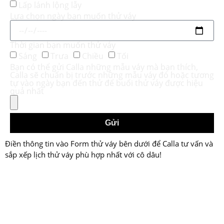
Lấp lánh lộng lẫy
Lựa chọn ngày bạn muốn thử váy
Thời gian bạn muốn thử váy
Sáng
Trưa
Chiều
Tối
Bạn có thể gửi Calla những mẫu váy mà bạn thích,
Calla sẽ chuẩn bị trước những mẫu váy đó hoặc tương
tự vào ngày bạn đến thử để buổi thử váy được hiệu
quả nhất
Gửi
Điền thông tin vào Form thử váy bên dưới để Calla tư vấn và
sắp xếp lịch thử váy phù hợp nhất với cô dâu!