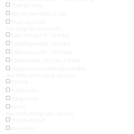
Thiết kế riêng
May đo theo mẫu có sẵn
Thuê váy có sẵn
Các dòng váy muốn thử:
Calla Trendy (18 - 25 triệu)
Calla Elegant (26 - 49 triệu)
Calla Luxury (50 - 100 triệu)
Calla Limited (100 triệu trở lên)
Haute Couture (350 triệu trở lên)
Bạn thích phom dáng váy nào?
Đuôi cá
Xuông mềm
Dáng chữ A
Xoè to
Bạn thích phong cách váy nào
Trơn thanh lịch
Ren tinh tế