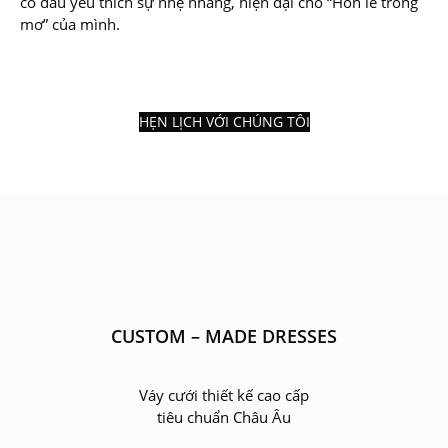
cô dâu yêu thích sự nhẹ nhàng, hiện đại cho “Hôn lễ trong
mơ” của mình.
HẸN LỊCH VỚI CHÚNG TÔI
CUSTOM – MADE DRESSES
Váy cưới thiết kế cao cấp
tiêu chuẩn Châu Âu