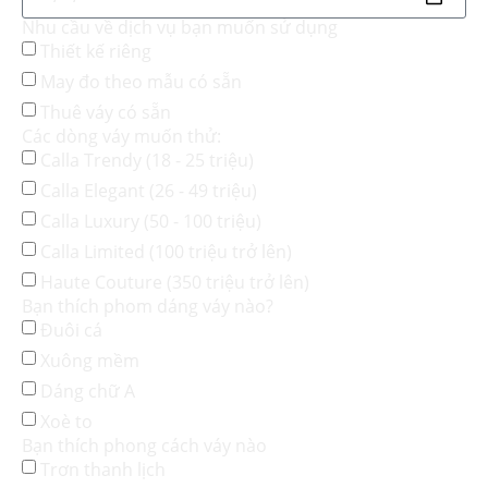
Nhu cầu về dịch vụ bạn muốn sử dụng
Thiết kế riêng
May đo theo mẫu có sẵn
Thuê váy có sẵn
Các dòng váy muốn thử:
Calla Trendy (18 - 25 triệu)
Calla Elegant (26 - 49 triệu)
Calla Luxury (50 - 100 triệu)
Calla Limited (100 triệu trở lên)
Haute Couture (350 triệu trở lên)
Bạn thích phom dáng váy nào?
Đuôi cá
Xuông mềm
Dáng chữ A
Xoè to
Bạn thích phong cách váy nào
Trơn thanh lịch