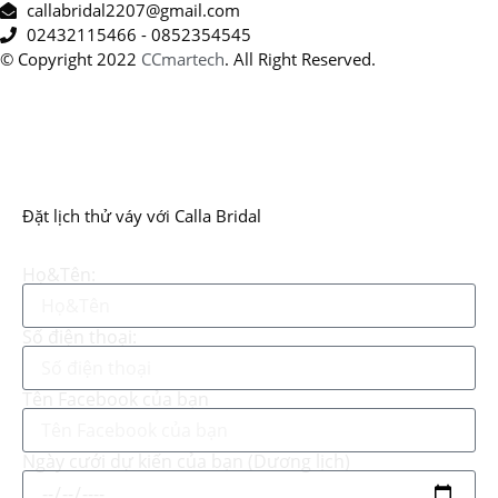
callabridal2207@gmail.com
02432115466 - 0852354545
© Copyright 2022
CCmartech
. All Right Reserved.
Đặt lịch thử váy với Calla Bridal
Họ&Tên:
Số điện thoại:
Tên Facebook của bạn
Ngày cưới dự kiến của bạn (Dương lịch)