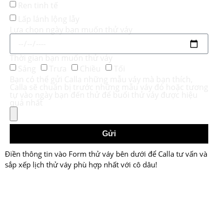
Ren tinh tế
Lấp lánh lộng lẫy
Lựa chọn ngày bạn muốn thử váy
Thời gian bạn muốn thử váy
Sáng
Trưa
Chiều
Tối
Bạn có thể gửi Calla những mẫu váy mà bạn thích,
Calla sẽ chuẩn bị trước những mẫu váy đó hoặc tương
tự vào ngày bạn đến thử để buổi thử váy được hiệu
quả nhất
Gửi
Điền thông tin vào Form thử váy bên dưới để Calla tư vấn và
sắp xếp lịch thử váy phù hợp nhất với cô dâu!