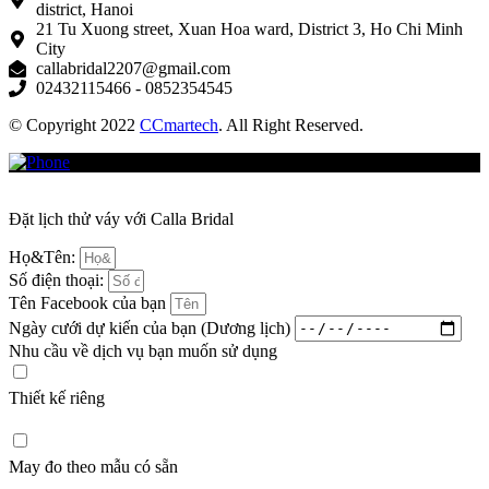
district, Hanoi
21 Tu Xuong street, Xuan Hoa ward, District 3, Ho Chi Minh
City
callabridal2207@gmail.com
02432115466 - 0852354545
© Copyright 2022
CCmartech
. All Right Reserved.
Đặt lịch thử váy với Calla Bridal
Họ&Tên:
Số điện thoại:
Tên Facebook của bạn
Ngày cưới dự kiến của bạn (Dương lịch)
Nhu cầu về dịch vụ bạn muốn sử dụng
Thiết kế riêng
May đo theo mẫu có sẵn