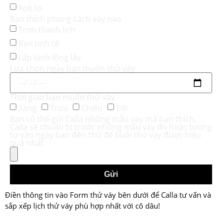
Xoè to
Bạn thích phong cách váy nào
Trơn thanh lịch
Ren tinh tế
Lấp lánh lộng lẫy
Lựa chọn ngày bạn muốn thử váy
Thời gian bạn muốn thử váy
Sáng
Trưa
Chiều
Tối
Bạn có thể gửi Calla những mẫu váy mà bạn thích,
Calla sẽ chuẩn bị trước những mẫu váy đó hoặc tương
tự vào ngày bạn đến thử để buổi thử váy được hiệu
quả nhất
Gửi
Điền thông tin vào Form thử váy bên dưới để Calla tư vấn và
sắp xếp lịch thử váy phù hợp nhất với cô dâu!