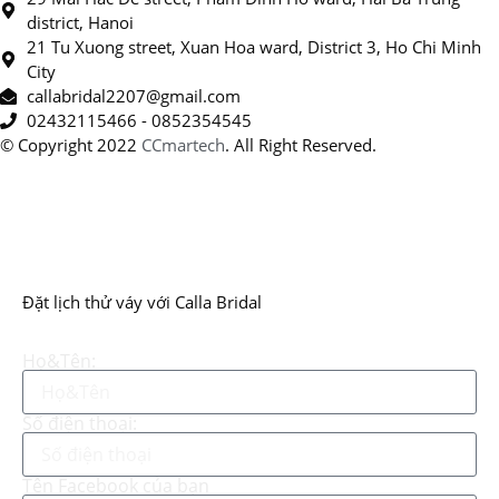
district, Hanoi
21 Tu Xuong street, Xuan Hoa ward, District 3, Ho Chi Minh
City
callabridal2207@gmail.com
02432115466 - 0852354545
© Copyright 2022
CCmartech
. All Right Reserved.
Đặt lịch thử váy với Calla Bridal
Họ&Tên:
Số điện thoại:
Tên Facebook của bạn