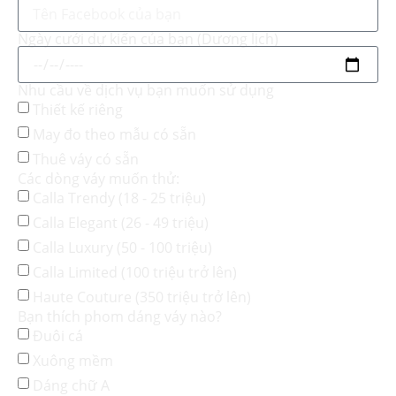
Ngày cưới dự kiến của bạn (Dương lịch)
Nhu cầu về dịch vụ bạn muốn sử dụng
Thiết kế riêng
May đo theo mẫu có sẵn
Thuê váy có sẵn
Các dòng váy muốn thử:
Calla Trendy (18 - 25 triệu)
Calla Elegant (26 - 49 triệu)
Calla Luxury (50 - 100 triệu)
Calla Limited (100 triệu trở lên)
Haute Couture (350 triệu trở lên)
Bạn thích phom dáng váy nào?
Đuôi cá
Xuông mềm
Dáng chữ A