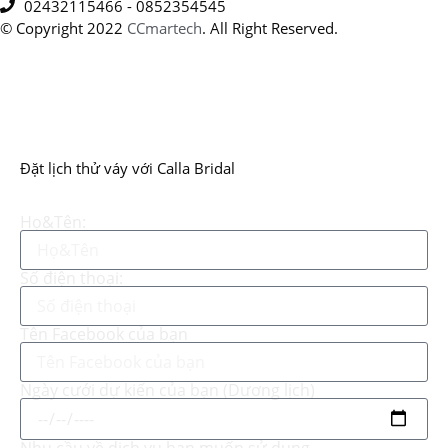
02432115466 - 0852354545
© Copyright 2022
CCmartech
. All Right Reserved.
Đặt lịch thử váy với Calla Bridal
Họ&Tên:
Số điện thoại:
Tên Facebook của bạn
Ngày cưới dự kiến của bạn (Dương lịch)
Nhu cầu về dịch vụ bạn muốn sử dụng