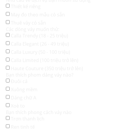
Thiết kế riêng
May đo theo mẫu có sẵn
Thuê váy có sẵn
Các dòng váy muốn thử:
Calla Trendy (18 - 25 triệu)
Calla Elegant (26 - 49 triệu)
Calla Luxury (50 - 100 triệu)
Calla Limited (100 triệu trở lên)
Haute Couture (350 triệu trở lên)
Bạn thích phom dáng váy nào?
Đuôi cá
Xuông mềm
Dáng chữ A
Xoè to
Bạn thích phong cách váy nào
Trơn thanh lịch
Ren tinh tế