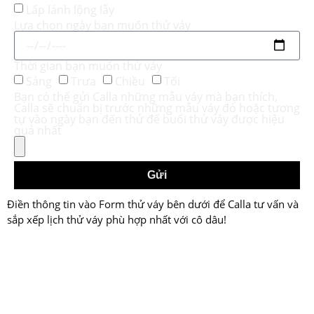
Lấp lánh lộng lẫy
Lựa chọn ngày bạn muốn thử váy
Thời gian bạn muốn thử váy
Sáng
Trưa
Chiều
Tối
Bạn có thể gửi Calla những mẫu váy mà bạn thích,
Calla sẽ chuẩn bị trước những mẫu váy đó hoặc tương
tự vào ngày bạn đến thử để buổi thử váy được hiệu
quả nhất
Gửi
Điền thông tin vào Form thử váy bên dưới để Calla tư vấn và
sắp xếp lịch thử váy phù hợp nhất với cô dâu!