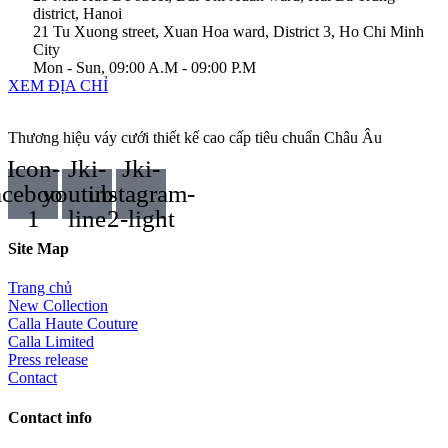
district, Hanoi
21 Tu Xuong street, Xuan Hoa ward, District 3, Ho Chi Minh
City
Mon - Sun, 09:00 A.M - 09:00 P.M
XEM ĐỊA CHỈ
Thương hiệu váy cưới thiết kế cao cấp tiêu chuẩn Châu Âu
Icon-
Jki-
Jki-
acebook-
youtube-
instagram-
1
line
2-light
Site Map
Trang chủ
New Collection
Calla Haute Couture
Calla Limited
Press release
Contact
Contact info