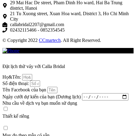
29 Mai Hac De street, Pham Dinh Ho ward, Hai Ba Trung
district, Hanoi
21 Tu Xuong street, Xuan Hoa ward, District 3, Ho Chi Minh
City
callabridal2207@gmail.com
02432115466 - 0852354545
© Copyright 2022
CCmartech
. All Right Reserved.
Đặt lịch thử váy với Calla Bridal
Họ&Tên:
Số điện thoại:
Tên Facebook của bạn
Ngày cưới dự kiến của bạn (Dương lịch)
Nhu cầu về dịch vụ bạn muốn sử dụng
Thiết kế riêng
May đo theo mẫu có sẵn