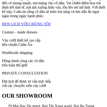
đến vẻ mong manh, mơ màng cho cô dâu. Vai chờm điểm hoa ren
đính kết tinh tế, trải dài xuống thân váy, tôn lên nét nữ tính. Với thiết
kế này, Calla tin rằng cô dâu sẽ luôn toả sáng và lưu dấu ấn ngọt
ngào trong ngày hạnh phúc.
HẸN LỊCH VỚI CHÚNG TÔI
Custom – made dresses
Váy cưới thiết kế cao cấp
tiêu chuẩn Châu Âu
Worldwide shipping
Đồng hành cùng các cô dâu
trên toàn thế giới
PRIVATE CONSULTATION
Đặt lịch để được tư vấn trực tiếp
với các chuyên viên váy cưới
OUR SHOWROOM
29 Mai Hac De street, Bui Thi Xuan ward, Hai Ba Trung