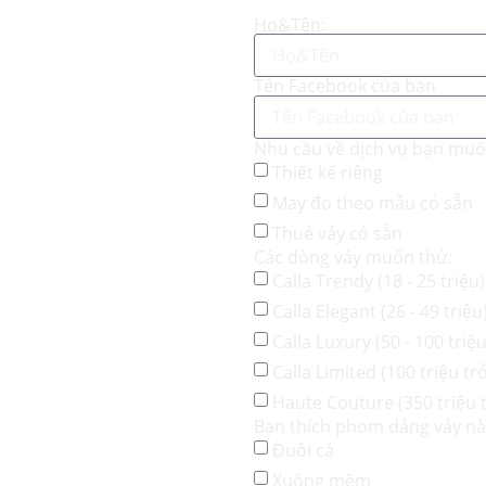
Họ&Tên:
Tên Facebook của bạn
Nhu cầu về dịch vụ bạn mu
Thiết kế riêng
May đo theo mẫu có sẵn
Thuê váy có sẵn
Các dòng váy muốn thử:
Calla Trendy (18 - 25 triệu)
Calla Elegant (26 - 49 triệu
Calla Luxury (50 - 100 triệu
Calla Limited (100 triệu trở
Haute Couture (350 triệu t
Bạn thích phom dáng váy n
Đuôi cá
Xuông mềm