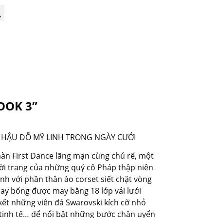
OOK 3”
A HẬU ĐỖ MỸ LINH TRONG NGÀY CƯỚI
màn First Dance lãng mạn cùng chú rể, một
hời trang của những quý cô Pháp thập niên
ình với phần thân áo corset siết chặt vòng
bay bổng được may bằng 18 lớp vải lưới
kết những viên đá Swarovski kích cỡ nhỏ
 tinh tế… để nổi bật những bước chân uyển