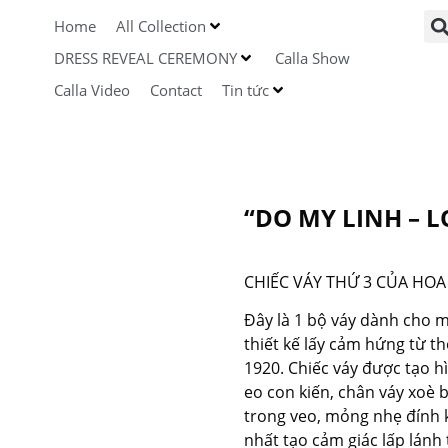
Home
All Collection
DRESS REVEAL CEREMONY
Calla Show
Calla Video
Contact
Tin tức
“DO MY LINH – L
CHIẾC VÁY THỨ 3 CỦA HO
Đây là 1 bộ váy dành cho 
thiết kế lấy cảm hứng từ t
1920. Chiếc váy được tạo h
eo con kiến, chân váy xoè 
trong veo, mỏng nhẹ đính 
nhất tạo cảm giác lấp lánh