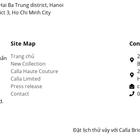
Hai Ba Trung district, Hanoi
ct 3, Ho Chi Minh City
Site Map
Con
Trang chủ
2
uẩn
New Collection
B
Calla Haute Couture
2
Calla Limited
H
Press release
c
Contact
0
d.
Đặt lịch thử váy với Calla Bri