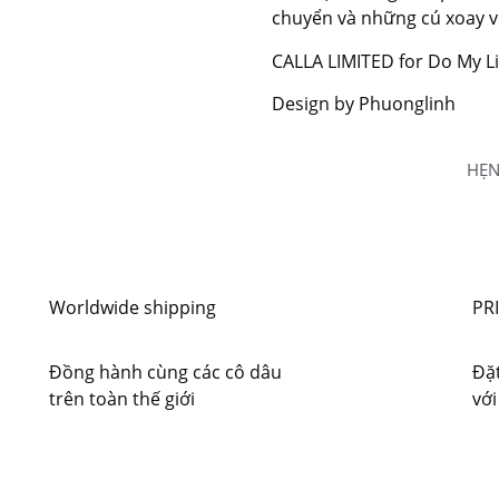
chuyển và những cú xoay vò
CALLA LIMITED for Do My L
Design by Phuonglinh
HẸN
Worldwide shipping
PR
Đồng hành cùng các cô dâu
Đặt
trên toàn thế giới
với