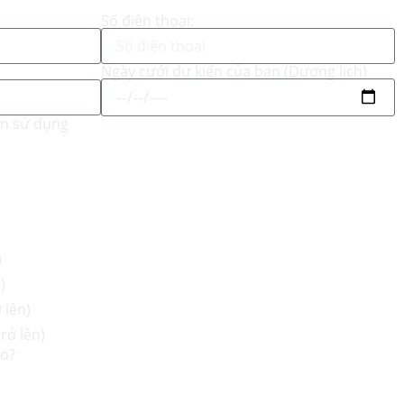
Số điện thoại:
Ngày cưới dự kiến của bạn (Dương lịch)
ốn sử dụng
)
)
 lên)
rở lên)
ào?