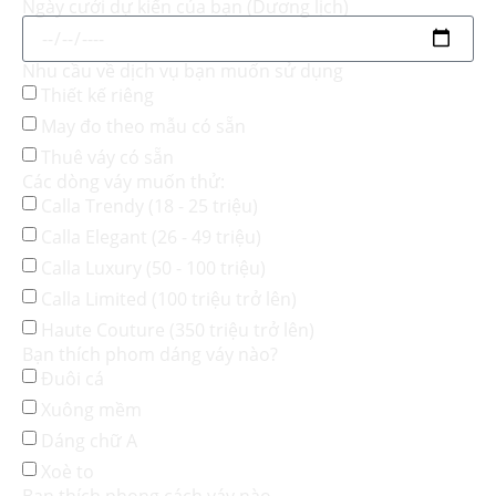
Ngày cưới dự kiến của bạn (Dương lịch)
Nhu cầu về dịch vụ bạn muốn sử dụng
Thiết kế riêng
May đo theo mẫu có sẵn
Thuê váy có sẵn
Các dòng váy muốn thử:
Calla Trendy (18 - 25 triệu)
Calla Elegant (26 - 49 triệu)
Calla Luxury (50 - 100 triệu)
Calla Limited (100 triệu trở lên)
Haute Couture (350 triệu trở lên)
Bạn thích phom dáng váy nào?
Đuôi cá
Xuông mềm
Dáng chữ A
Xoè to
Bạn thích phong cách váy nào