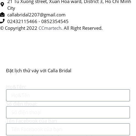
21 Tu Xuong street, Xuan Hoa ward, District 3, Ho Chi Minh
City
callabridal2207@gmail.com
02432115466 - 0852354545
© Copyright 2022
CCmartech
. All Right Reserved.
Đặt lịch thử váy với Calla Bridal
Họ&Tên:
Số điện thoại:
Tên Facebook của bạn