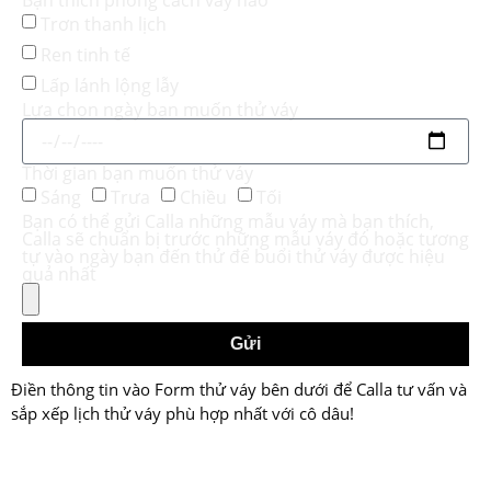
Trơn thanh lịch
Ren tinh tế
Lấp lánh lộng lẫy
Lựa chọn ngày bạn muốn thử váy
Thời gian bạn muốn thử váy
Sáng
Trưa
Chiều
Tối
Bạn có thể gửi Calla những mẫu váy mà bạn thích,
Calla sẽ chuẩn bị trước những mẫu váy đó hoặc tương
tự vào ngày bạn đến thử để buổi thử váy được hiệu
quả nhất
Gửi
Điền thông tin vào Form thử váy bên dưới để Calla tư vấn và
sắp xếp lịch thử váy phù hợp nhất với cô dâu!