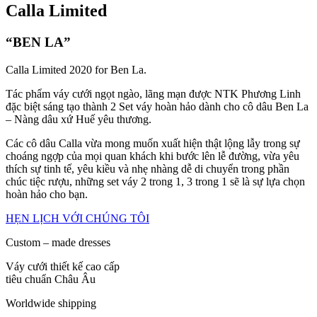
Calla Limited
“BEN LA”
Calla Limited 2020 for Ben La.
Tác phẩm váy cưới ngọt ngào, lãng mạn được NTK Phương Linh
đặc biệt sáng tạo thành 2 Set váy hoàn hảo dành cho cô dâu Ben La
– Nàng dâu xứ Huế yêu thương.
Các cô dâu Calla vừa mong muốn xuất hiện thật lộng lẫy trong sự
choáng ngợp của mọi quan khách khi bước lên lễ đường, vừa yêu
thích sự tinh tế, yêu kiều và nhẹ nhàng dễ di chuyển trong phần
chúc tiệc rượu, những set váy 2 trong 1, 3 trong 1 sẽ là sự lựa chọn
hoàn hảo cho bạn.
HẸN LỊCH VỚI CHÚNG TÔI
Custom – made dresses
Váy cưới thiết kế cao cấp
tiêu chuẩn Châu Âu
Worldwide shipping