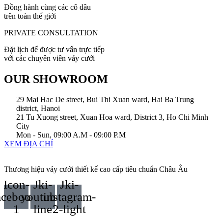
Đồng hành cùng các cô dâu
trên toàn thế giới
PRIVATE CONSULTATION
Đặt lịch để được tư vấn trực tiếp
với các chuyên viên váy cưới
OUR SHOWROOM
29 Mai Hac De street, Bui Thi Xuan ward, Hai Ba Trung
district, Hanoi
21 Tu Xuong street, Xuan Hoa ward, District 3, Ho Chi Minh
City
Mon - Sun, 09:00 A.M - 09:00 P.M
XEM ĐỊA CHỈ
Thương hiệu váy cưới thiết kế cao cấp tiêu chuẩn Châu Âu
Icon-
Jki-
Jki-
acebook-
youtube-
instagram-
1
line
2-light