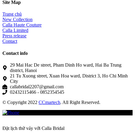
Site Map
Trang chủ
New Collection
Calla Haute Couture
Calla Limited
Press release
Contact
Contact info
29 Mai Hac De street, Pham Dinh Ho ward, Hai Ba Trung
district, Hanoi
21 Tu Xuong street, Xuan Hoa ward, District 3, Ho Chi Minh
City
callabridal2207@gmail.com
02432115466 - 0852354545
© Copyright 2022
CCmartech
. All Right Reserved.
Đặt lịch thử váy với Calla Bridal