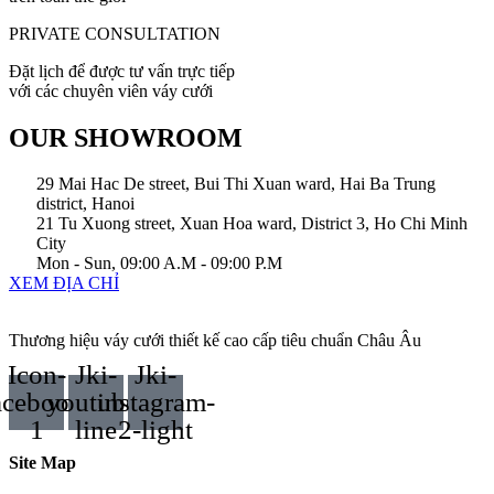
PRIVATE CONSULTATION
Đặt lịch để được tư vấn trực tiếp
với các chuyên viên váy cưới
OUR SHOWROOM
29 Mai Hac De street, Bui Thi Xuan ward, Hai Ba Trung
district, Hanoi
21 Tu Xuong street, Xuan Hoa ward, District 3, Ho Chi Minh
City
Mon - Sun, 09:00 A.M - 09:00 P.M
XEM ĐỊA CHỈ
Thương hiệu váy cưới thiết kế cao cấp tiêu chuẩn Châu Âu
Icon-
Jki-
Jki-
acebook-
youtube-
instagram-
1
line
2-light
Site Map