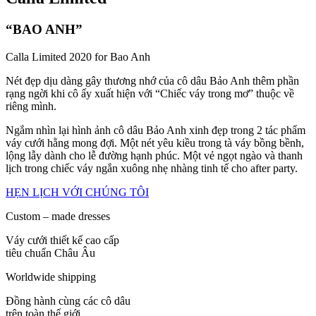
“BAO ANH”
Calla Limited 2020 for Bao Anh
Nét đẹp dịu dàng gây thương nhớ của cô dâu Bảo Anh thêm phần
rạng ngời khi cô ấy xuất hiện với “Chiếc váy trong mơ” thuộc về
riêng mình.
Ngắm nhìn lại hình ảnh cô dâu Bảo Anh xinh đẹp trong 2 tác phẩm
váy cưới hằng mong đợi. Một nét yêu kiều trong tà váy bồng bềnh,
lộng lẫy dành cho lễ đường hạnh phúc. Một vẻ ngọt ngào và thanh
lịch trong chiếc váy ngắn xuông nhẹ nhàng tinh tế cho after party.
HẸN LỊCH VỚI CHÚNG TÔI
Custom – made dresses
Váy cưới thiết kế cao cấp
tiêu chuẩn Châu Âu
Worldwide shipping
Đồng hành cùng các cô dâu
trên toàn thế giới