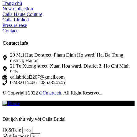
Trang chủ
New Collection
Calla Haute Couture
Calla Limited
Press release
Contact
Contact info
29 Mai Hac De street, Pham Dinh Ho ward, Hai Ba Trung
district, Hanoi
21 Tu Xuong street, Xuan Hoa ward, District 3, Ho Chi Minh
City
callabridal2207@gmail.com
02432115466 - 0852354545
© Copyright 2022
CCmartech
. All Right Reserved.
Đặt lịch thử váy với Calla Bridal
Họ&Tên:
Số điện thoại: