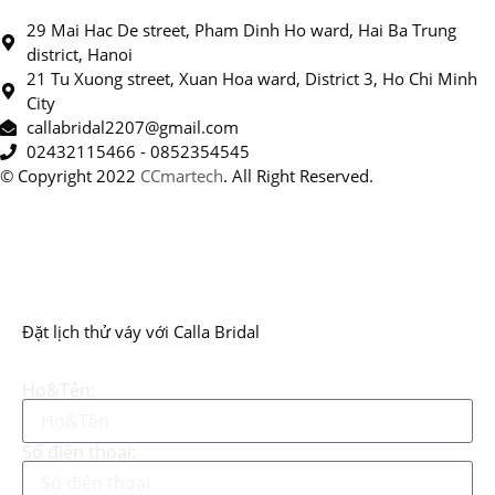
29 Mai Hac De street, Pham Dinh Ho ward, Hai Ba Trung
district, Hanoi
21 Tu Xuong street, Xuan Hoa ward, District 3, Ho Chi Minh
City
callabridal2207@gmail.com
02432115466 - 0852354545
© Copyright 2022
CCmartech
. All Right Reserved.
Đặt lịch thử váy với Calla Bridal
Họ&Tên:
Số điện thoại: