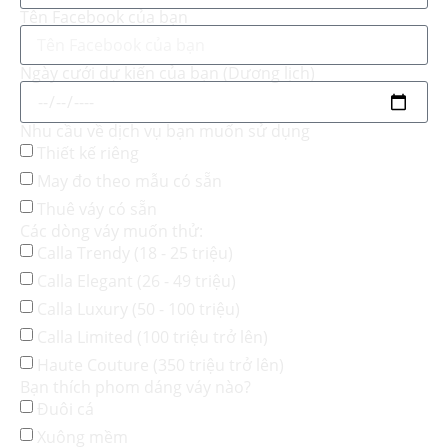
Tên Facebook của bạn
Ngày cưới dự kiến của bạn (Dương lịch)
Nhu cầu về dịch vụ bạn muốn sử dụng
Thiết kế riêng
May đo theo mẫu có sẵn
Thuê váy có sẵn
Các dòng váy muốn thử:
Calla Trendy (18 - 25 triệu)
Calla Elegant (26 - 49 triệu)
Calla Luxury (50 - 100 triệu)
Calla Limited (100 triệu trở lên)
Haute Couture (350 triệu trở lên)
Bạn thích phom dáng váy nào?
Đuôi cá
Xuông mềm