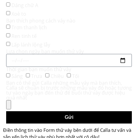
Dáng chữ A
Xoè to
Bạn thích phong cách váy nào
Trơn thanh lịch
Ren tinh tế
Lấp lánh lộng lẫy
Lựa chọn ngày bạn muốn thử váy
Thời gian bạn muốn thử váy
Sáng
Trưa
Chiều
Tối
Bạn có thể gửi Calla những mẫu váy mà bạn thích,
Calla sẽ chuẩn bị trước những mẫu váy đó hoặc tương
tự vào ngày bạn đến thử để buổi thử váy được hiệu
quả nhất
Gửi
Điền thông tin vào Form thử váy bên dưới để Calla tư vấn và
sắp xếp lịch thử váy phù hợp nhất với cô dâu!