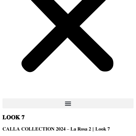
𝐋𝐎𝐎𝐊 𝟕
𝐂𝐀𝐋𝐋𝐀 𝐂𝐎𝐋𝐋𝐄𝐂𝐓𝐈𝐎𝐍 𝟐𝟎𝟐𝟒 – 𝐋𝐚 𝐑𝐨𝐬𝐚 𝟐 || 𝐋𝐨𝐨𝐤 𝟕