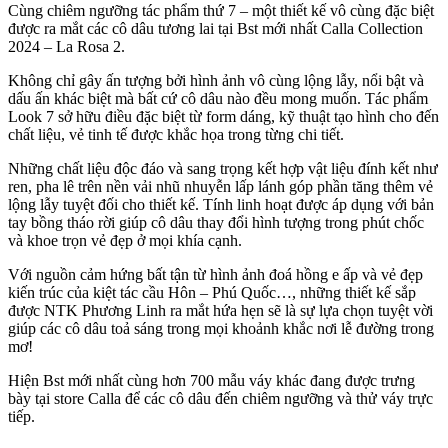
Cùng chiêm ngưỡng tác phẩm thứ 7 – một thiết kế vô cùng đặc biệt
được ra mắt các cô dâu tương lai tại Bst mới nhất Calla Collection
2024 – La Rosa 2.
Không chỉ gây ấn tượng bởi hình ảnh vô cùng lộng lẫy, nổi bật và
dấu ấn khác biệt mà bất cứ cô dâu nào đều mong muốn. Tác phẩm
Look 7 sở hữu điều đặc biệt từ form dáng, kỹ thuật tạo hình cho đến
chất liệu, vẻ tinh tế được khắc họa trong từng chi tiết.
Những chất liệu độc đáo và sang trọng kết hợp vật liệu đính kết như
ren, pha lê trên nền vải nhũ nhuyễn lấp lánh góp phần tăng thêm vẻ
lộng lẫy tuyệt đối cho thiết kế. Tính linh hoạt được áp dụng với bản
tay bồng tháo rời giúp cô dâu thay đổi hình tượng trong phút chốc
và khoe trọn vẻ đẹp ở mọi khía cạnh.
Với nguồn cảm hứng bất tận từ hình ảnh đoá hồng e ấp và vẻ đẹp
kiến trúc của kiệt tác cầu Hôn – Phú Quốc…, những thiết kế sắp
được NTK Phương Linh ra mắt hứa hẹn sẽ là sự lựa chọn tuyệt vời
giúp các cô dâu toả sáng trong mọi khoảnh khắc nơi lễ đường trong
mơ!
Hiện Bst mới nhất cùng hơn 700 mẫu váy khác đang được trưng
bày tại store Calla để các cô dâu đến chiêm ngưỡng và thử váy trực
tiếp.