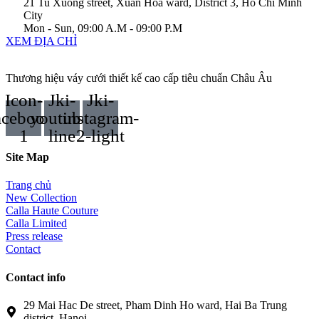
21 Tu Xuong street, Xuan Hoa ward, District 3, Ho Chi Minh
City
Mon - Sun, 09:00 A.M - 09:00 P.M
XEM ĐỊA CHỈ
Thương hiệu váy cưới thiết kế cao cấp tiêu chuẩn Châu Âu
Icon-
Jki-
Jki-
acebook-
youtube-
instagram-
1
line
2-light
Site Map
Trang chủ
New Collection
Calla Haute Couture
Calla Limited
Press release
Contact
Contact info
29 Mai Hac De street, Pham Dinh Ho ward, Hai Ba Trung
district, Hanoi