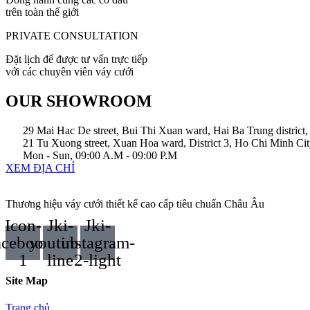
trên toàn thế giới
PRIVATE CONSULTATION
Đặt lịch để được tư vấn trực tiếp
với các chuyên viên váy cưới
OUR SHOWROOM
29 Mai Hac De street, Bui Thi Xuan ward, Hai Ba Trung district
21 Tu Xuong street, Xuan Hoa ward, District 3, Ho Chi Minh Ci
Mon - Sun, 09:00 A.M - 09:00 P.M
XEM ĐỊA CHỈ
Thương hiệu váy cưới thiết kế cao cấp tiêu chuẩn Châu Âu
Icon-
Jki-
Jki-
acebook-
youtube-
instagram-
1
line
2-light
Site Map
Trang chủ