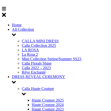
Chuyển
đến
nội
dung
Home
All Collection
CALLA MINI DRESS
Calla Collection 2025
LA ROSA
La Rosa 2
Mini Collection Spring/Summer SS23
Calla Florals Shine
Calla 2022 – 2023
Rêve Enchanté
DRESS REVEAL CEREMONY
Calla Haute Couture
Haute Couture 2025
Haute Couture 2024
Haute Couture 2023